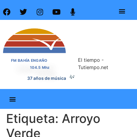
El tiempo -
FM BAHÍA ENGAÑO
Tutiempo.net
104.5 Mhz
🎶
37 años de música
Etiqueta:
Arroyo
Verde