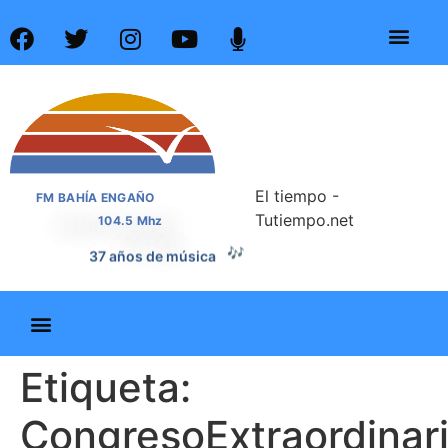
El tiempo -
FM BAHÍA ENGAÑO
Tutiempo.net
104.5 Mhz
🎶
37 años de música
Etiqueta:
CongresoExtraordinar