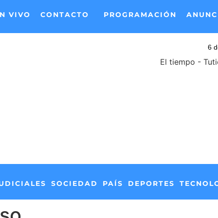
N VIVO
CONTACTO
PROGRAMACIÓN
ANUNC
El tiempo - Tut
UDICIALES
SOCIEDAD
PAÍS
DEPORTES
TECNOL
aso