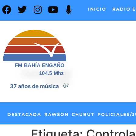
INICIO
RADIO E
FM BAHÍA ENGAÑO
104.5 Mhz
🎶
37 años de música
DESTACADA
RAWSON
CHUBUT
POLICIALES/J
Etiqueta:
Control