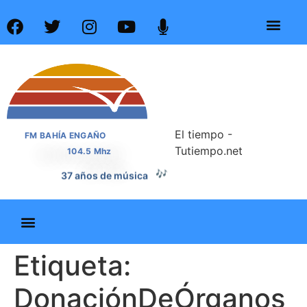
El tiempo -
FM BAHÍA ENGAÑO
Tutiempo.net
104.5 Mhz
🎶
37 años de música
Etiqueta:
DonaciónDeÓrganos