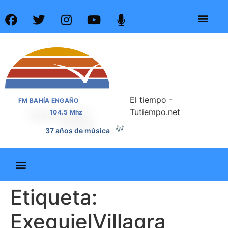
El tiempo -
FM BAHÍA ENGAÑO
Tutiempo.net
104.5 Mhz
🎶
37 años de música
Etiqueta:
ExequielVillagra