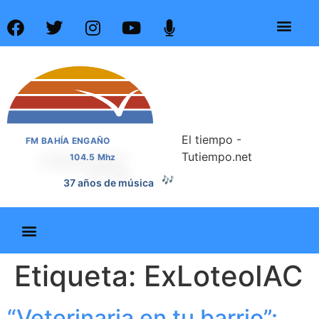
El tiempo -
FM BAHÍA ENGAÑO
Tutiempo.net
104.5 Mhz
🎶
37 años de música
Etiqueta:
ExLoteoIAC
“Veterinaria en tu barrio”: