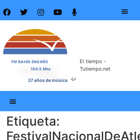
El tiempo -
FM BAHÍA ENGAÑO
Tutiempo.net
104.5 Mhz
🎶
37 años de música
Etiqueta:
FestivalNacionalDeAtl