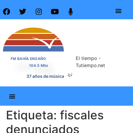
El tiempo -
FM BAHÍA ENGAÑO
Tutiempo.net
104.5 Mhz
🎶
37 años de música
Etiqueta:
fiscales
denunciados