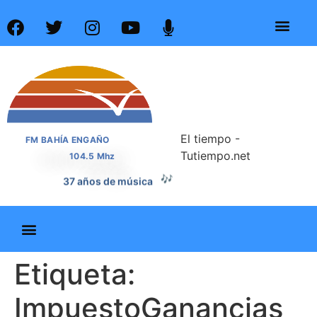
El tiempo -
FM BAHÍA ENGAÑO
Tutiempo.net
104.5 Mhz
🎶
37 años de música
Etiqueta:
ImpuestoGanancias