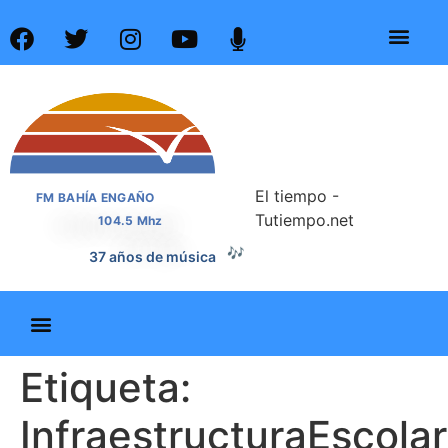
El tiempo -
FM BAHÍA ENGAÑO
Tutiempo.net
104.5 Mhz
🎶
37 años de música
Etiqueta:
InfraestructuraEscolar