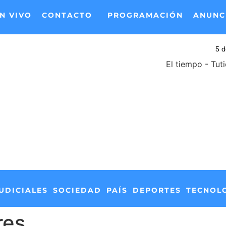
N VIVO
CONTACTO
PROGRAMACIÓN
ANUNC
El tiempo - Tut
UDICIALES
SOCIEDAD
PAÍS
DEPORTES
TECNOL
res