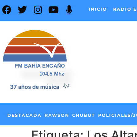
INICIO
RADIO E
FM BAHÍA ENGAÑO
104.5 Mhz
37 años de música
🎶
DESTACADA
RAWSON
CHUBUT
POLICIALES/J
Etiqueta:
Los Alta