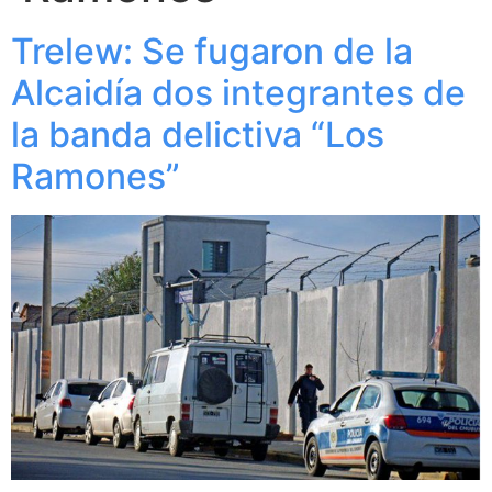
Trelew: Se fugaron de la
Alcaidía dos integrantes de
la banda delictiva “Los
Ramones”