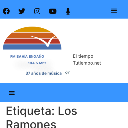
El tiempo -
FM BAHÍA ENGAÑO
Tutiempo.net
104.5 Mhz
🎶
37 años de música
Etiqueta:
Los
Ramones