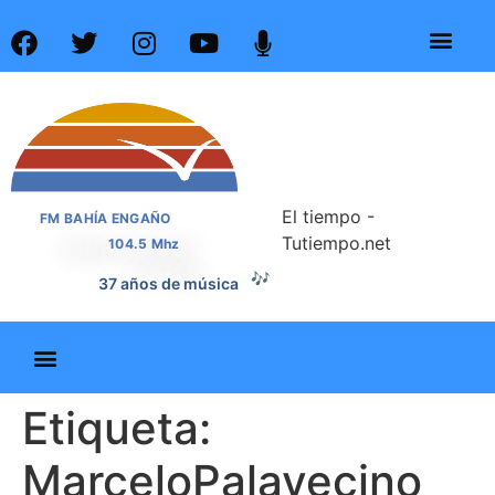
El tiempo -
FM BAHÍA ENGAÑO
Tutiempo.net
104.5 Mhz
🎶
37 años de música
Etiqueta:
MarceloPalavecino