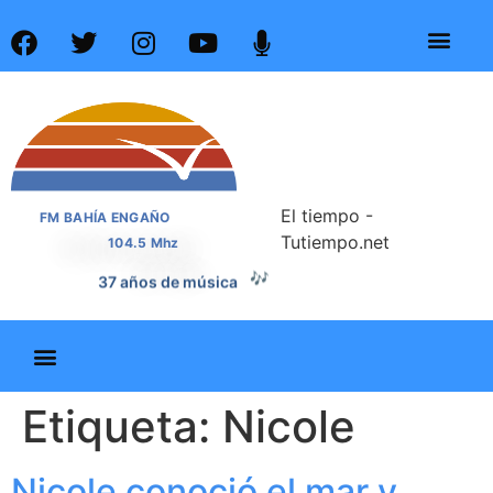
El tiempo -
FM BAHÍA ENGAÑO
Tutiempo.net
104.5 Mhz
🎶
37 años de música
Etiqueta:
Nicole
Nicole conoció el mar y