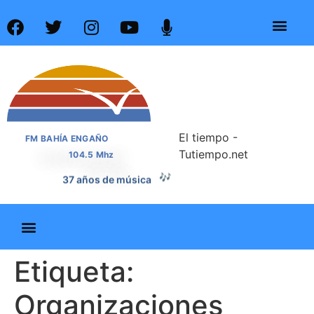
El tiempo -
FM BAHÍA ENGAÑO
Tutiempo.net
104.5 Mhz
🎶
37 años de música
Etiqueta:
Organizaciones