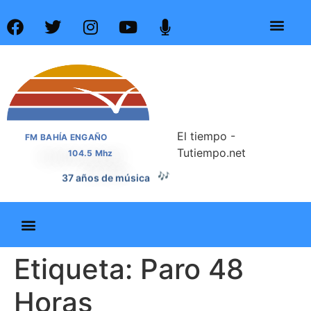
El tiempo -
FM BAHÍA ENGAÑO
Tutiempo.net
104.5 Mhz
🎶
37 años de música
Etiqueta:
Paro 48
Horas