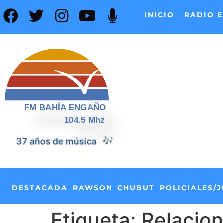
INICIO
RADIO E
FM BAHÍA ENGAÑO
104.5 Mhz
37 años de música
🎶
DESTACADA
RAWSON
CHUBUT
POLICIALES/J
Etiqueta:
Relacio