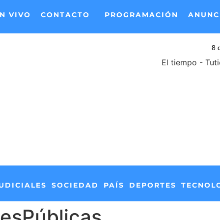
N VIVO
CONTACTO
PROGRAMACIÓN
ANUNC
El tiempo - Tut
UDICIALES
SOCIEDAD
PAÍS
DEPORTES
TECNOL
nesPúblicas