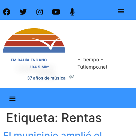
El tiempo -
FM BAHÍA ENGAÑO
Tutiempo.net
104.5 Mhz
🎶
37 años de música
Etiqueta:
Rentas
El municipio amplió el