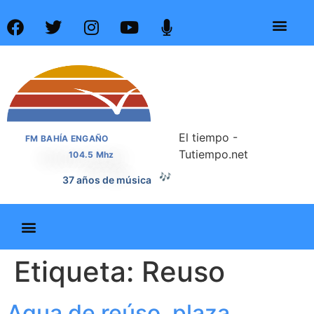
El tiempo -
FM BAHÍA ENGAÑO
Tutiempo.net
104.5 Mhz
🎶
37 años de música
Etiqueta:
Reuso
Agua de reúso, plaza