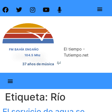
El tiempo -
FM BAHÍA ENGAÑO
Tutiempo.net
104.5 Mhz
🎶
37 años de música
Etiqueta:
Río
El servicio de agua se