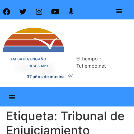
El tiempo -
FM BAHÍA ENGAÑO
Tutiempo.net
104.5 Mhz
🎶
37 años de música
Etiqueta:
Tribunal de
Enjuiciamiento