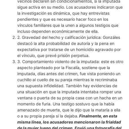
vecinos declaren sin condicionamientos, si la imputada
sigue activa en su medio. Los acusadores indicaron que
la investigación es dinámica, que hay entrevistas
pendientes y que es necesario hacer foco en los
vínculos familiares que la unen a algunos testigos que
incluso dependen económicamente de ella.
2. Gravedad del hecho y calificación jurídica: Gonzáles
destacó la alta probabilidad de autoría y la pena en
expectativa por tratarse de un homicidio agravado por
el vínculo, que prevé prisión perpetua.
3. Comportamiento violento de la imputada: este es otro
aspecto planteado por la Fiscalía, sostiene que la
imputada, días antes del crimen, fue vista poniendo un
cuchillo al cuello de su pareja mientras le recriminaba
una supuesta infidelidad. También hay evidencias de
una situación en que la imputada intentaba romper una
ventana o puerta de su propia casa con un hacha en un
momento de furia. Una testigo sostuvo que la había
amenazado de muerte, que le dijo que la mataría a ella
o a su propia pareja si la dejaba.
Finalmente, en esta
misma línea, los acusadores mencionaron la frialdad
de la mujer luego del crimen. Envió una fotografía del