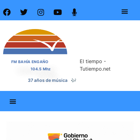
El tiempo -
FM BAHÍA ENGAÑO
Tutiempo.net
104.5 Mhz
📰
37 años de noticias