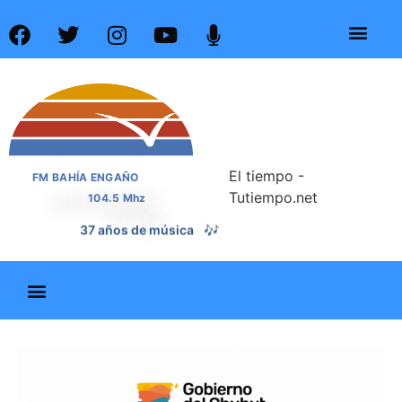
El tiempo -
FM BAHÍA ENGAÑO
Tutiempo.net
104.5 Mhz
37 años de noticias
📰