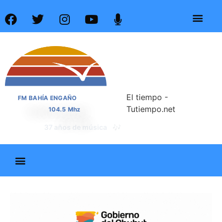
El tiempo -
FM BAHÍA ENGAÑO
Tutiempo.net
104.5 Mhz
📰
37 años de noticias