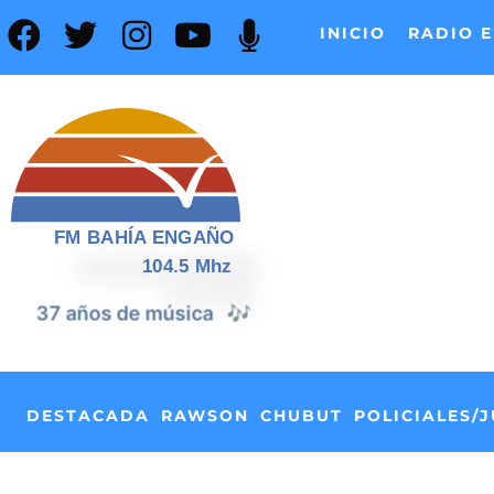
INICIO
RADIO E
FM BAHÍA ENGAÑO
104.5 Mhz
📰
37 años de noticias
DESTACADA
RAWSON
CHUBUT
POLICIALES/J