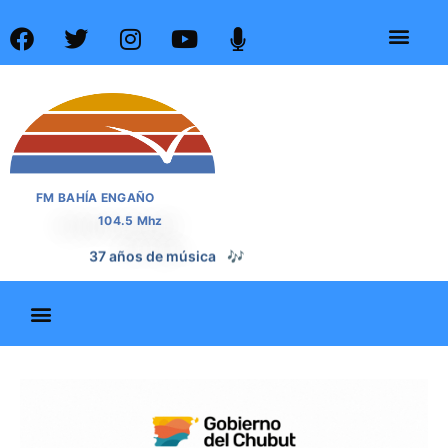
FM BAHÍA ENGAÑO
104.5 Mhz
37 años de noticias
📰