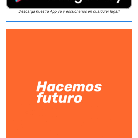
Descarga nuestra App ya y escuchanos en cualquier lugar!