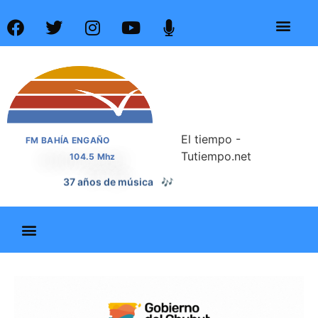
El tiempo -
FM BAHÍA ENGAÑO
Tutiempo.net
104.5 Mhz
37 años de noticias
📰