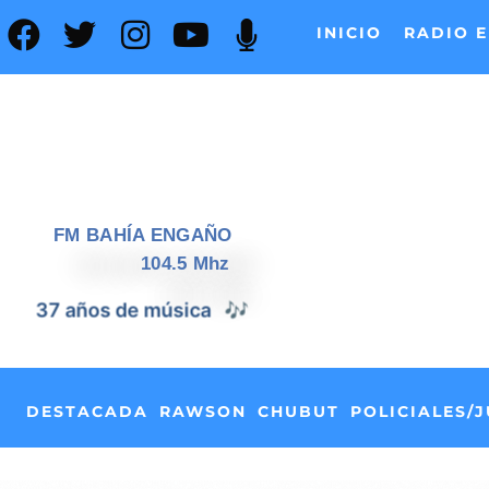
INICIO
RADIO E
FM BAHÍA ENGAÑO
104.5 Mhz
📰
37 años de noticias
DESTACADA
RAWSON
CHUBUT
POLICIALES/J