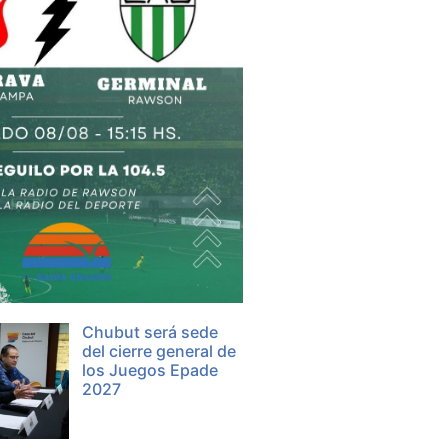
Chubut será sede
del cierre general de
los Juegos Epade
2027