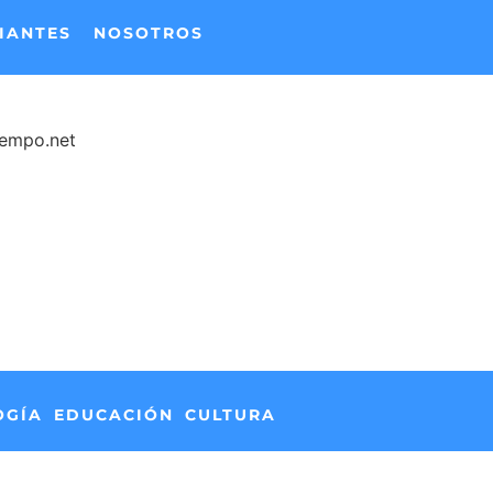
IANTES
NOSOTROS
iempo.net
OGÍA
EDUCACIÓN
CULTURA