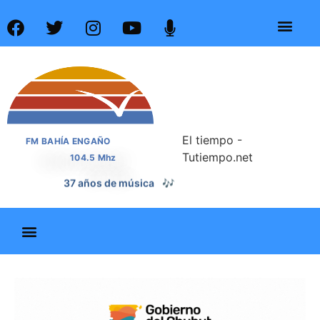
El tiempo -
FM BAHÍA ENGAÑO
Tutiempo.net
104.5 Mhz
37 años de noticias
📰