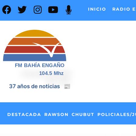
INICIO
RADIO E
FM BAHÍA ENGAÑO
104.5 Mhz
📰
37 años de noticias
DESTACADA
RAWSON
CHUBUT
POLICIALES/J