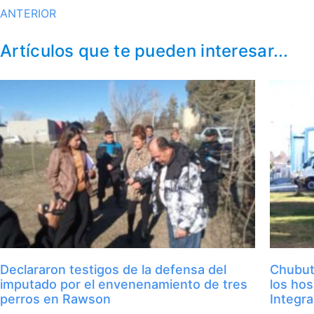
ANTERIOR
Artículos que te pueden interesar...
Declararon testigos de la defensa del
Chubut 
imputado por el envenenamiento de tres
los hos
perros en Rawson
Integr