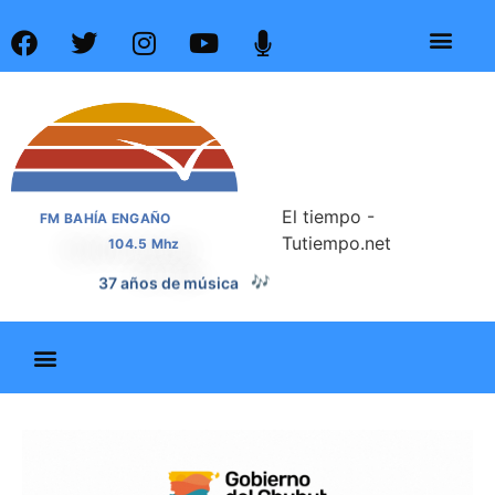
El tiempo -
FM BAHÍA ENGAÑO
Tutiempo.net
104.5 Mhz
37 años de música
🎶