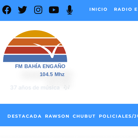
INICIO
RADIO E
FM BAHÍA ENGAÑO
104.5 Mhz
📰
37 años de noticias
DESTACADA
RAWSON
CHUBUT
POLICIALES/J