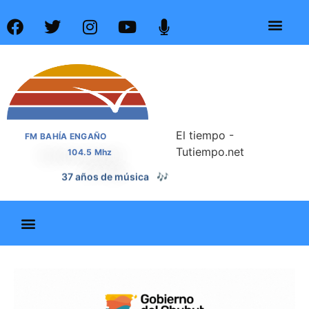
El tiempo -
FM BAHÍA ENGAÑO
Tutiempo.net
104.5 Mhz
37 años de noticias
📰