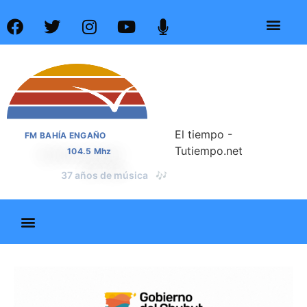
El tiempo -
FM BAHÍA ENGAÑO
Tutiempo.net
104.5 Mhz
📰
37 años de noticias