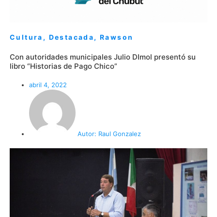
Cultura
,
Destacada
,
Rawson
Con autoridades municipales Julio DImol presentó su
libro “Historias de Pago Chico”
abril 4, 2022
Autor:
Raul Gonzalez