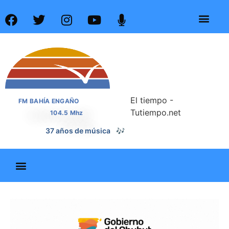
El tiempo -
FM BAHÍA ENGAÑO
Tutiempo.net
104.5 Mhz
📰
37 años de noticias