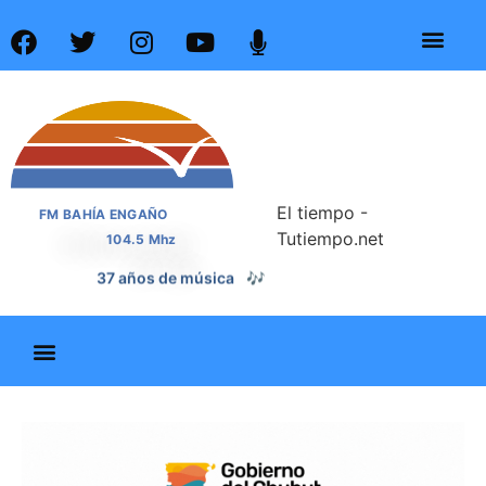
El tiempo -
FM BAHÍA ENGAÑO
Tutiempo.net
104.5 Mhz
37 años de noticias
📰