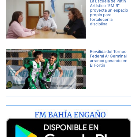
La Escuela de Patín
Artístico “EMIR”
proyecta un espacio
propio para
fortalecer la
disciplina
Reválida del Torneo
Federal A: Germinal
arrancó ganando en
El Fortín