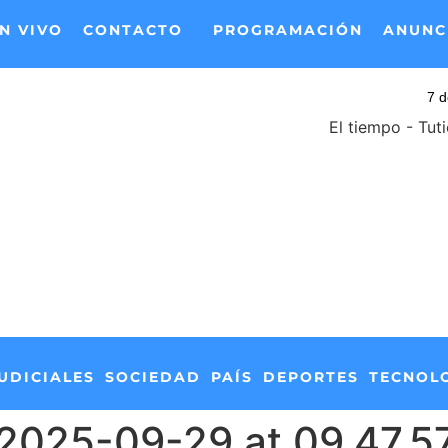
N VIVO
CONTACTO
PROGRAMACIÓN
ANUNC
El tiempo - Tut
UDICIALES
SOCIEDAD
PAÍS
DEPORTES
TECNOL
2025-09-29 at 09.47.5