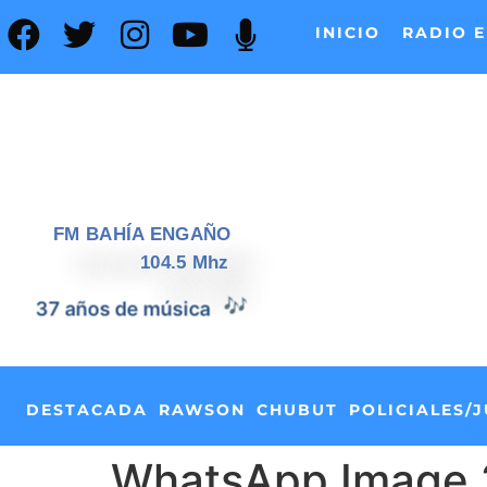
INICIO
RADIO E
FM BAHÍA ENGAÑO
104.5 Mhz
🎶
37 años de música
DESTACADA
RAWSON
CHUBUT
POLICIALES/J
WhatsApp Image 