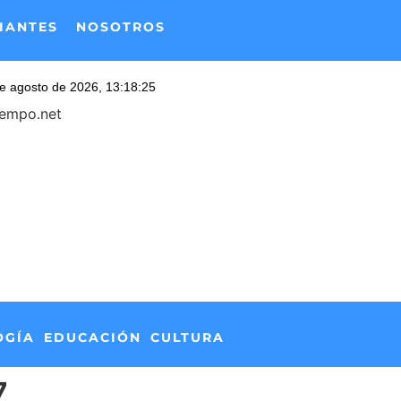
IANTES
NOSOTROS
iempo.net
OGÍA
EDUCACIÓN
CULTURA
7