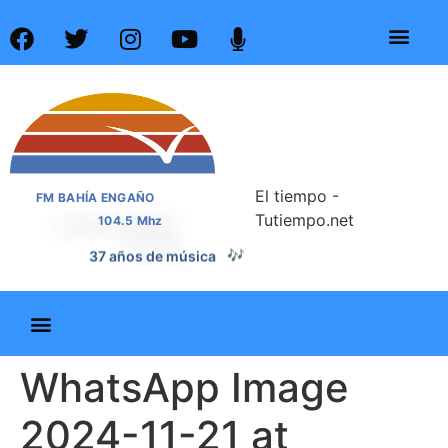
El tiempo -
FM BAHÍA ENGAÑO
Tutiempo.net
104.5 Mhz
🎶
37 años de música
WhatsApp Image
2024-11-21 at