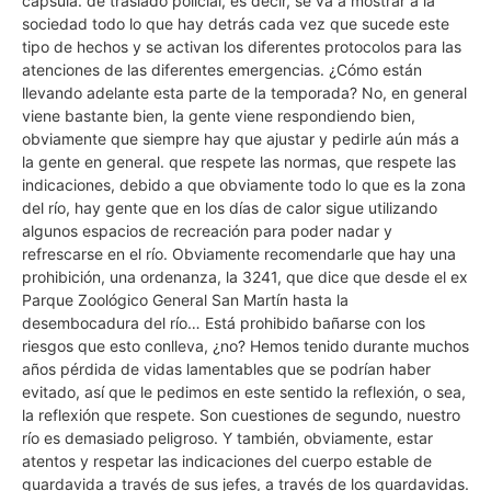
cápsula. de traslado policial, es decir, se va a mostrar a la
sociedad todo lo que hay detrás cada vez que sucede este
tipo de hechos y se activan los diferentes protocolos para las
atenciones de las diferentes emergencias. ¿Cómo están
llevando adelante esta parte de la temporada? No, en general
viene bastante bien, la gente viene respondiendo bien,
obviamente que siempre hay que ajustar y pedirle aún más a
la gente en general. que respete las normas, que respete las
indicaciones, debido a que obviamente todo lo que es la zona
del río, hay gente que en los días de calor sigue utilizando
algunos espacios de recreación para poder nadar y
refrescarse en el río. Obviamente recomendarle que hay una
prohibición, una ordenanza, la 3241, que dice que desde el ex
Parque Zoológico General San Martín hasta la
desembocadura del río… Está prohibido bañarse con los
riesgos que esto conlleva, ¿no? Hemos tenido durante muchos
años pérdida de vidas lamentables que se podrían haber
evitado, así que le pedimos en este sentido la reflexión, o sea,
la reflexión que respete. Son cuestiones de segundo, nuestro
río es demasiado peligroso. Y también, obviamente, estar
atentos y respetar las indicaciones del cuerpo estable de
guardavida a través de sus jefes, a través de los guardavidas.