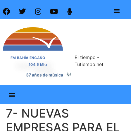
El tiempo -
FM BAHÍA ENGAÑO
Tutiempo.net
104.5 Mhz
🎶
37 años de música
7- NUEVAS
EMPRESAS PARA EL