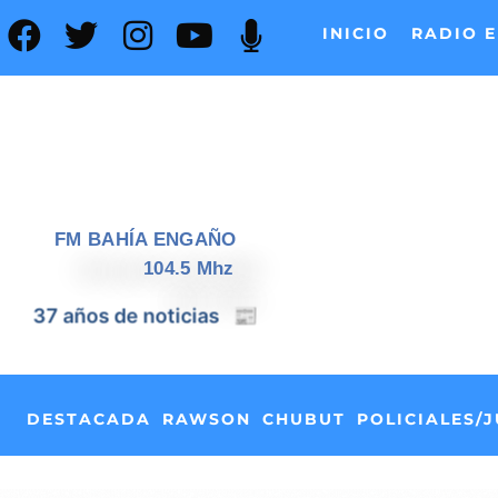
INICIO
RADIO E
FM BAHÍA ENGAÑO
104.5 Mhz
📰
37 años de noticias
DESTACADA
RAWSON
CHUBUT
POLICIALES/J