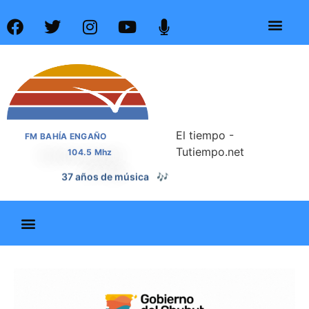
El tiempo -
FM BAHÍA ENGAÑO
Tutiempo.net
104.5 Mhz
37 años de noticias
📰