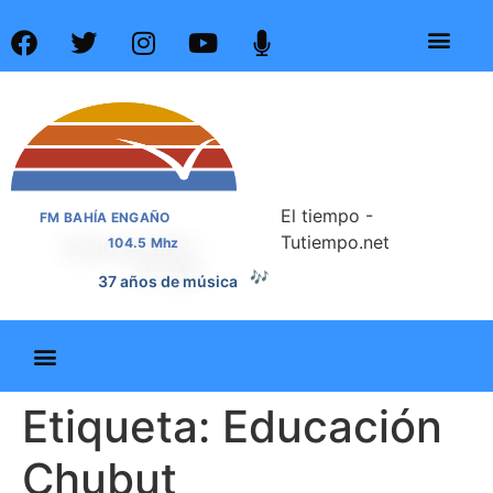
El tiempo -
FM BAHÍA ENGAÑO
Tutiempo.net
104.5 Mhz
🎶
37 años de música
Etiqueta:
Educación
Chubut