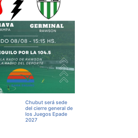
Chubut será sede
del cierre general de
los Juegos Epade
2027