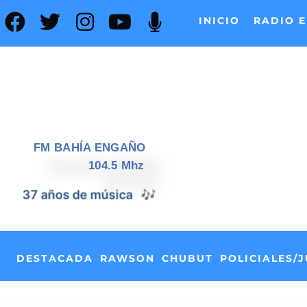
INICIO
RADIO E
FM BAHÍA ENGAÑO
104.5 Mhz
37 años de noticias
📰
DESTACADA
RAWSON
CHUBUT
POLICIALES/J