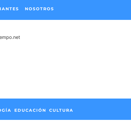
IANTES
NOSOTROS
iempo.net
OGÍA
EDUCACIÓN
CULTURA