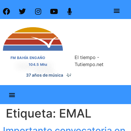
El tiempo -
FM BAHÍA ENGAÑO
Tutiempo.net
104.5 Mhz
📰
37 años de noticias
Etiqueta:
EMAL
Importante convocatoria en