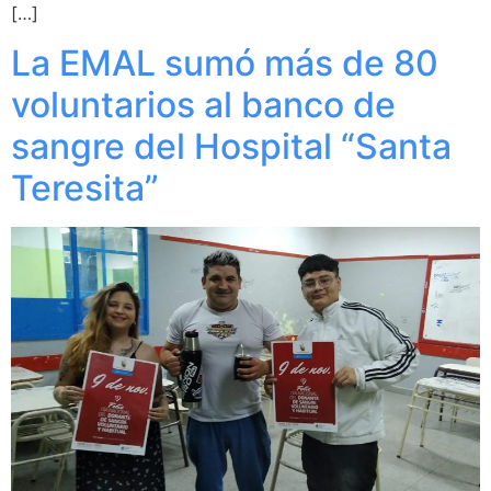
[…]
La EMAL sumó más de 80
voluntarios al banco de
sangre del Hospital “Santa
Teresita”