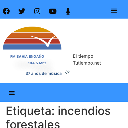
El tiempo -
FM BAHÍA ENGAÑO
Tutiempo.net
104.5 Mhz
🎶
37 años de música
Etiqueta:
incendios
forestales