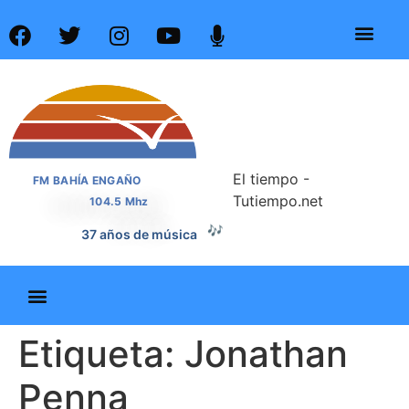
El tiempo -
FM BAHÍA ENGAÑO
Tutiempo.net
104.5 Mhz
🎶
37 años de música
Etiqueta:
Jonathan
Penna