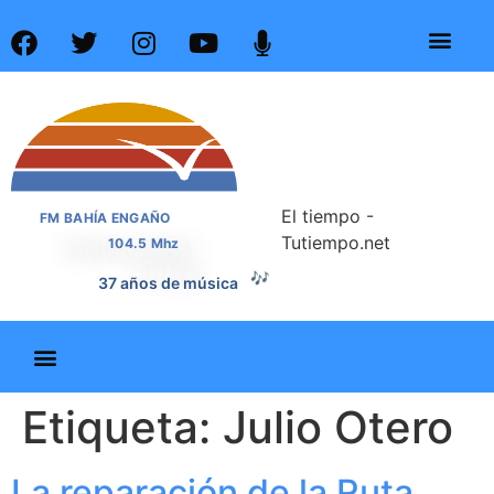
El tiempo -
FM BAHÍA ENGAÑO
Tutiempo.net
104.5 Mhz
🎶
37 años de música
Etiqueta:
Julio Otero
La reparación de la Ruta