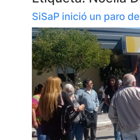
SiSaP inició un paro d