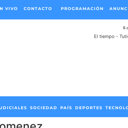
N VIVO
CONTACTO
PROGRAMACIÓN
ANUNC
El tiempo - Tut
UDICIALES
SOCIEDAD
PAÍS
DEPORTES
TECNOL
Domenez