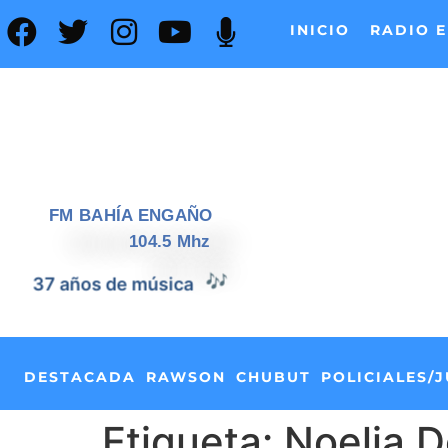
INICIO
RADIO E
FM BAHÍA ENGAÑO
104.5 Mhz
37 años de música
🎶
DESTACADA
RAWSON
CHUBUT
POLICIALES/J
Etiqueta:
Noelia 